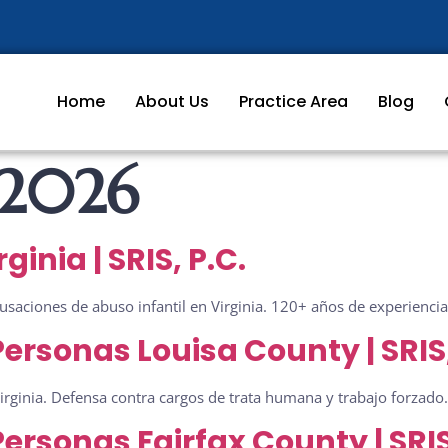
Home
About Us
Practice Area
Blog
 2026
inia | SRIS, P.C.
acusaciones de abuso infantil en Virginia. 120+ años de experienc
rsonas Louisa County | SRIS,
rginia. Defensa contra cargos de trata humana y trabajo forzado. 
rsonas Fairfax County | SRIS